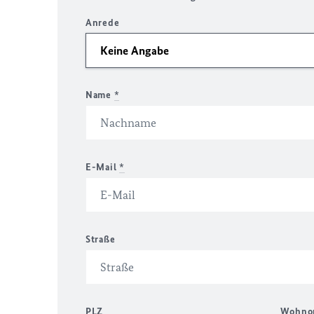
Anrede
Name
*
E-Mail
*
Straße
PLZ
Wohno