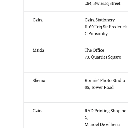
264, Bwieraq Street
Gzira
Gzira Stationery
II, 69 Triq Sir Frederick
C Ponsonby
Msida
The Office
73, Quarries Square
Sliema
Ronnie' Photo Studio
65, Tower Road
Gzira
RAD Printing Shop no
2,
Manoel De Vilhena